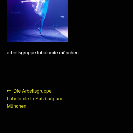
arbeitsgruppe lobotomie münchen
Beitragsnavigation
Vorheriger
Die Arbeitsgruppe
Beitrag:
Lobotomie in Salzburg und
München