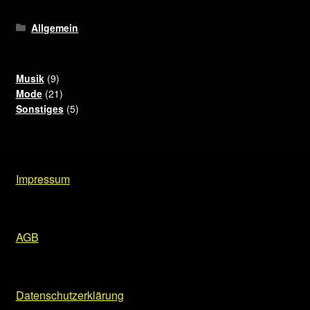
Allgemein
9
Musik
9
Produkte
21
Mode
21
Produkte
5
Sonstiges
5
Produkte
Impressum
AGB
Datenschutzerklärung