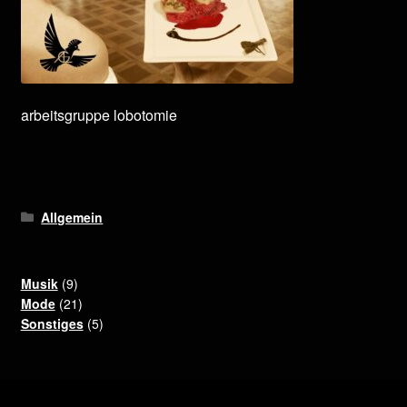
arbeitsgruppe lobotomie
Allgemein
9
Musik
9
Produkte
21
Mode
21
Produkte
5
Sonstiges
5
Produkte