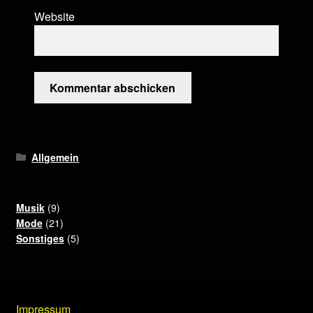
Website
Allgemein
9
Musik
9
Produkte
21
Mode
21
Produkte
5
Sonstiges
5
Produkte
Impressum